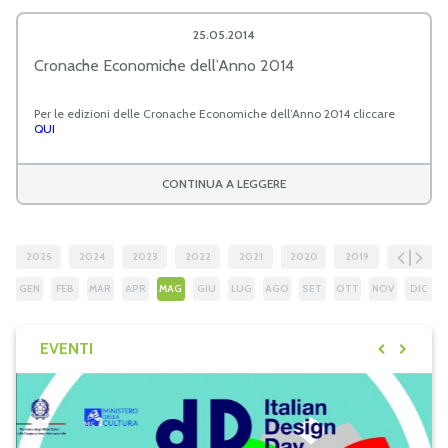
25.05.2014
Cronache Economiche dell’Anno 2014
Per le edizioni delle Cronache Economiche dell’Anno 2014 cliccare
QUI
CONTINUA A LEGGERE
2025
2024
2023
2022
2021
2020
2019
2018
GEN
FEB
MAR
APR
MAG
GIU
LUG
AGO
SET
OTT
NOV
DIC
EVENTI