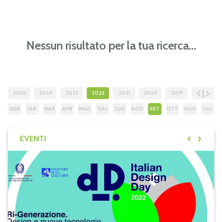
Nessun risultato per la tua ricerca...
2025
2024
2023
2022
2021
2020
2019
2018
GEN
FEB
MAR
APR
MAG
GIU
LUG
AGO
SET
OTT
NOV
DIC
EVENTI