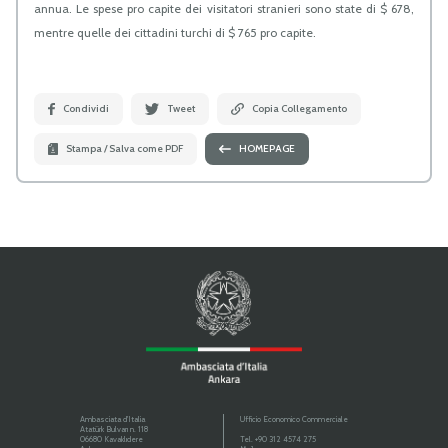
annua. Le spese pro capite dei visitatori stranieri sono state di $ 678,
mentre quelle dei cittadini turchi di $ 765 pro capite.
Condividi
Tweet
Copia Collegamento
Stampa / Salva come PDF
HOMEPAGE
Ambasciata d'Italia
Ufficio Economico Commerciale
Atatürk Bulvarı n. 118
06680 Kavaklıdere
Tel.
+90 312 4574 275