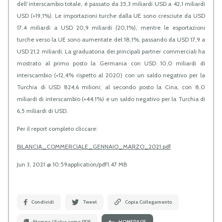
dell’interscambio totale, è passato da 35,3 miliardi USD a 42,1 miliardi
USD (+19,1%). Le importazioni turche dalla UE sono cresciute da USD
17,4 miliardi a USD 20,9 miliardi (20,1%), mentre le esportazioni
turche verso la UE sono aumentate del 18,1%, passando da USD 17,9 a
USD 21,2 miliardi. La graduatoria dei principali partner commerciali ha
mostrato al primo posto la Germania con USD 10,0 miliardi di
interscambio (+12,4% rispetto al 2020) con un saldo negativo per la
Turchia di USD 824,6 milioni; al secondo posto la Cina, con 8,0
miliardi di interscambio (+44,1%) e un saldo negativo per la Turchia di
6,5 miliardi di USD.
Per il report completo cliccare:
BILANCIA_COMMERCIALE_GENNAIO_MARZO_2021.pdf
Jun 3, 2021 @ 10:59
application/pdf
1.47 MB
Condividi
Tweet
Copia Collegamento
Stampa / Salva come PDF
HOMEPAGE