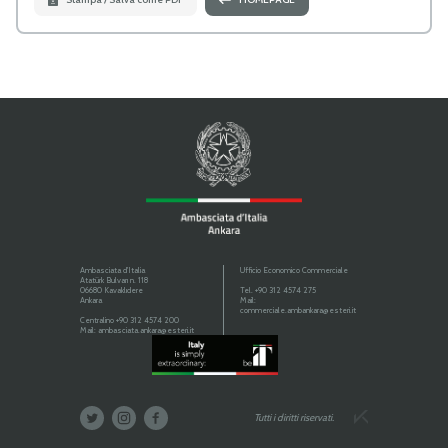
Ambasciata d'Italia
Ufficio Economico Commerciale
Atatürk Bulvarı n. 118
06680 Kavaklıdere
Tel.
+90 312 4574 275
Ankara
Mail:
commerciale.ambankara@esteri.it
Centralino
+90 312 4574 200
Mail:
ambasciata.ankara@esteri.it
Tutti i diritti riservati.