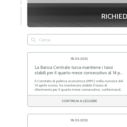
RICHIED
18.05.2022
La Banca Centrale turca mantiene i tassi
stabili per il quarto mese consecutivo al 14 per
cento
Il Comitato di politica economica (MPC) nella riunione del
14 aprile scorso, ha mantenuto stabile il tasso di
riferimento per il quarto mese consecutivo, confermando
la propria posizione incoraggiata dal Presidente Erdogan
Nella dichiarazione della CBRT, al termine della riunione
nonostante l’incessante aumento dei prezzi al consumo.
CONTINUA A LEGGERE
dell’MPC, è stato affermato che la decisione di mantenere
invariato il tasso ufficiale di riferimento è stata presa
poiché le aspettative di un "processo di disinflazione" non
tarderebbero a manifestarsi; nel frattempo però il tasso di
inflazione in Turchia è salito 61,14% nello scorso mese di
18.05.2022
marzo dal 54,4% di febbraio scorso (era al 16,19% nel
SACE meets Rönesans
marzo 2021), il livello più alto da due decenni, sospinto