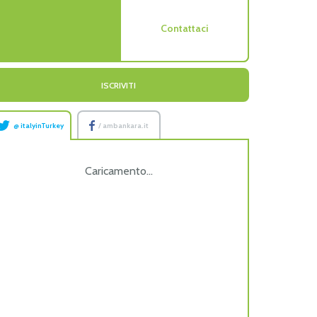
Contattaci
ISCRIVITI
@ italyinTurkey
/ ambankara.it
Caricamento...